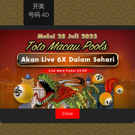
开奖
号码 4D
08
日
AUG
月
2026
年
星期六
19:00 (GMT +7)
第一个球
第二个球
第三个球
第四个球
Close