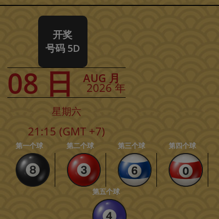
开奖
号码 5D
08
日
AUG
月
2026
年
星期六
21:15 (GMT +7)
第一个球
第二个球
第三个球
第四个球
第五个球